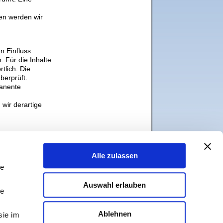
en werden wir
n Einfluss
 Für die Inhalte
rtlich. Die
berprüft.
manente
wir derartige
gen dem
der Verwertung
Alle zulassen
s jeweiligen
icht
le
ber erstellt
Auswahl erlauben
le
nweis. Bei
rnen.
Ablehnen
sie im