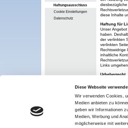
diesbezügliche 
Haftungsausschluss
Rechtsverletzu
Cookie Einstellungen
diese Inhalte 
Datenschutz
Haftung für L
Unser Angebot e
haben. Deshalb
der verlinkten S
verlinkten Sei
Rechtswidrige 
inhaltliche Kon
Rechtsverletzu
Links umgehen
Urheberrecht
Die durch die S
deutschen Urheb
Diese Webseite verwende
außerhalb der 
Autors bzw. Ers
Wir verwenden Cookies, um
kommerziellen G
Medien anbieten zu können
wurden, werden 
geben wir Informationen z
Urheberrechtsv
Bekanntwerden 
Medien, Werbung und Analy
möglicherweise mit weiter