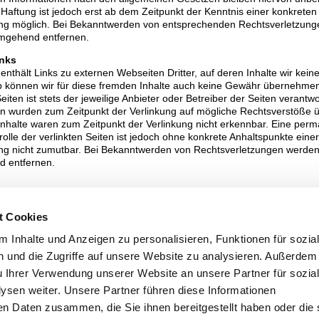
Haftung ist jedoch erst ab dem Zeitpunkt der Kenntnis einer konkreten
ng möglich. Bei Bekanntwerden von entsprechenden Rechtsverletzung
umgehend entfernen.
inks
nthält Links zu externen Webseiten Dritter, auf deren Inhalte wir keine
 können wir für diese fremden Inhalte auch keine Gewähr übernehmen.
eiten ist stets der jeweilige Anbieter oder Betreiber der Seiten verantwo
ten wurden zum Zeitpunkt der Verlinkung auf mögliche Rechtsverstöße ü
Inhalte waren zum Zeitpunkt der Verlinkung nicht erkennbar. Eine per
trolle der verlinkten Seiten ist jedoch ohne konkrete Anhaltspunkte einer
ng nicht zumutbar. Bei Bekanntwerden von Rechtsverletzungen werden 
d entfernen.
eitenbetreiber erstellten Inhalte und Werke auf diesen Seiten unterlie
errecht. Die Vervielfältigung, Bearbeitung, Verbreitung und jede Art 
t Cookies
Grenzen des Urheberrechtes bedürfen der schriftlichen Zustimmung de
tellers. Downloads und Kopien dieser Seite sind nur für den privaten, n
 Inhalte und Anzeigen zu personalisieren, Funktionen für sozia
ebrauch gestattet. Soweit die Inhalte auf dieser Seite nicht vom Betrei
 und die Zugriffe auf unsere Website zu analysieren. Außerdem
die Urheberrechte Dritter beachtet. Sollten Sie trotzdem auf eine
u Ihrer Verwendung unserer Website an unsere Partner für sozia
erletzung aufmerksam werden, bitten wir um einen entsprechenden Hi
von Rechtsverletzungen werden wir derartige Inhalte umgehend entfe
sen weiter. Unsere Partner führen diese Informationen
en Daten zusammen, die Sie ihnen bereitgestellt haben oder die 