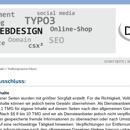
STARTSEITE
|
S
akt
»
Haftungsausschluss
usschluss:
halte
erer Seiten wurden mit größter Sorgfalt erstellt. Für die Richtigkeit, Vol
 Inhalte können wir jedoch keine Gewähr übernehmen. Als Diensteanbiete
1 TMG für eigene Inhalte auf diesen Seiten nach den allgemeinen Ge
 Nach §§ 8 bis 10 TMG sind wir als Diensteanbieter jedoch nicht verpflic
der gespeicherte fremde Informationen zu überwachen oder nach Ums
uf eine rechtswidrige Tätigkeit hinweisen. Verpflichtungen zur Entfern
n Informationen nach den allgemeinen Gesetzen bleiben hiervon unber