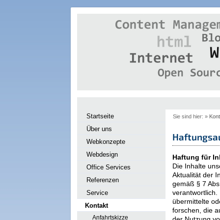
Startseite
Sie sind hier: »
Kont
Über uns
Haftungsa
Webkonzepte
Webdesign
Haftung für In
Die Inhalte uns
Office Services
Aktualität der
Referenzen
gemäß § 7 Abs.
verantwortlich.
Service
übermittelte o
Kontakt
forschen, die a
Anfahrtskizze
der Nutzung vo