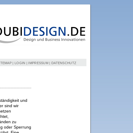
ITEMAP
|
LOGIN
|
IMPRESSUM
|
DATENSCHUTZ
lständigkeit und
r sind wir
setzen
htet,
tänden zu
ung oder Sperrung
ührt. Eine